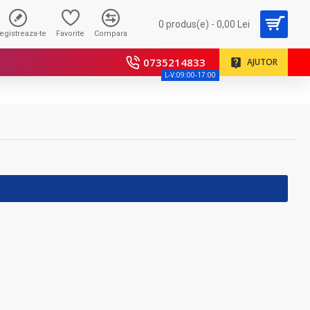
0 produs(e) - 0,00 Lei
registreaza-te
Favorite
Compara
0735214833
AJUTOR
L-V:09:00-17:00