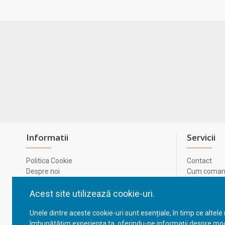
Informatii
Servicii
Politica Cookie
Contact
Despre noi
Cum comand
Termeni si conditii
Metode de p
Confidentialitate
Harta site-u
Acest site utilizează cookie-uri.
Prelucrarea datelor cu caracter personal
ODR
Unele dintre aceste cookie-uri sunt esențiale, în timp ce altele
GDPR - Datele tale
ANPC
îmbunătățim experiența ta, oferindu-ne informații despre mod
ANPC - SAL