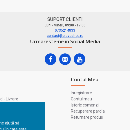
SUPORT CLIENTI
Luni - Vineri, 09:00 - 17:00
0735214833
contact@bravoshop.ro
Urmareste-ne in Social Media
Contul Meu
Inregistrare
 - Livrare
Contul meu
lata
Istoric comenzi
lui
Recuperare parola
Returnare produs
 ne ajută să
ul în care este