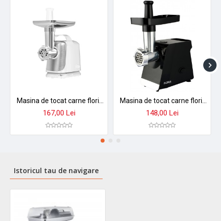
Masina de tocat carne floria zln7966 1300w - 2 site, functie revers, lama otel inoxidabil
Masina de tocat carne floria zln7975, functie reverse, 2 site incluse 5mm si 7mm, putere 1300w
167,00 Lei
148,00 Lei
Istoricul tau de navigare