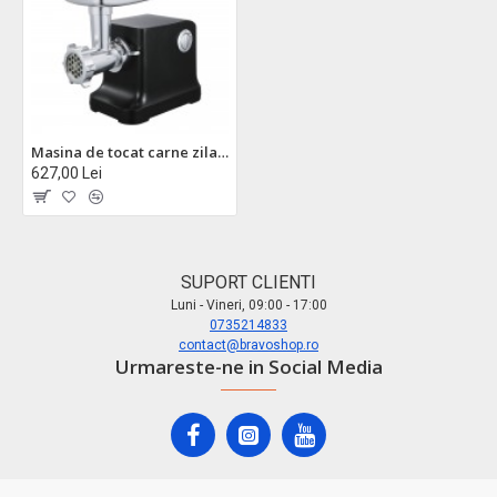
Masina de tocat carne zilan zln1789 - 1800w, 3 site, functie reverse, accesoriu carnati
627,00 Lei
SUPORT CLIENTI
Luni - Vineri, 09:00 - 17:00
0735214833
contact@bravoshop.ro
Urmareste-ne in Social Media