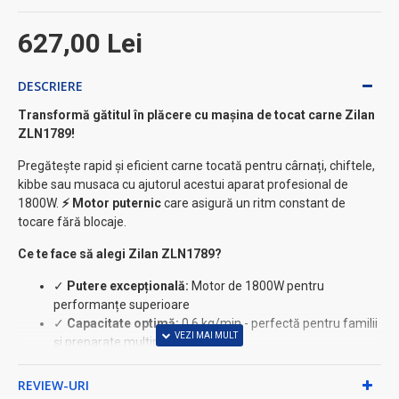
627,00 Lei
DESCRIERE
Transformă gătitul în plăcere cu mașina de tocat carne Zilan
ZLN1789!
Pregătește rapid și eficient carne tocată pentru cârnați, chiftele,
kibbe sau musaca cu ajutorul acestui aparat profesional de
1800W.
⚡ Motor puternic
care asigură un ritm constant de
tocare fără blocaje.
Ce te face să alegi Zilan ZLN1789?
✓
Putere excepțională:
Motor de 1800W pentru
performanțe superioare
✓
Capacitate optimă:
0.6 kg/min - perfectă pentru familii
și preparate multiple
✓
Versatilitate:
3 site de tăiere pentru texturi diferite (fin,
mediu, gros)
REVIEW-URI
✓
Funcție Reverse:
Eliberează blocajele fără să desfaci