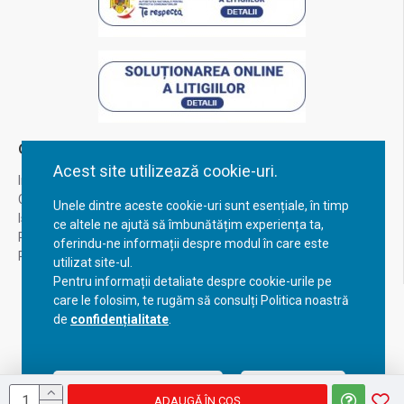
Contul Meu
Acest site utilizează cookie-uri.
Inregistrare
Contul meu
Unele dintre aceste cookie-uri sunt esențiale, în timp
Istoric comenzi
ce altele ne ajută să îmbunătățim experiența ta,
Recuperare parola
oferindu-ne informații despre modul în care este
Returnare produs
utilizat site-ul.
Pentru informații detaliate despre cookie-urile pe
care le folosim, te rugăm să consulți Politica noastră
de
confidențialitate
.
Acceptă setările curente
Configurează
ADAUGĂ ÎN COŞ