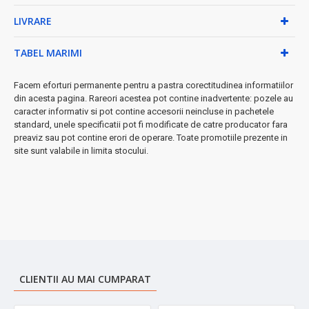
aparatul
LIVRARE
✓
Două viteze:
Control precis pentru diverse tipuri de
alimente
TABEL MARIMI
✓
Accesoriu cârnați inclus:
Pregătește cârnați proaspeți
acasă
Facem eforturi permanente pentru a pastra corectitudinea informatiilor
★ Calitate premium:
Cuțit și componente din inox pentru
din acesta pagina. Rareori acestea pot contine inadvertente: pozele au
durabilitate maximă
caracter informativ si pot contine accesorii neincluse in pachetele
standard, unele specificatii pot fi modificate de catre producator fara
Specificații tehnice:
preaviz sau pot contine erori de operare. Toate promotiile prezente in
site sunt valabile in limita stocului.
• Putere: 1800W
• Capacitate: 0.6 kg/min
• Dimensiuni: 27×22×15 cm
• Greutate: 3.92 kg
• Material lame: Inox
• Culoare: Negru elegant
➤
Perfect pentru bucătării moderne
- design compact și
funcțional care se integrează armonios în orice spațiu de gătit.
CLIENTII AU MAI CUMPARAT