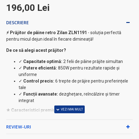
196,00 Lei
DESCRIERE
⚡ Prăjitor de pâine retro Zilan ZLN1191
- soluția perfectă
pentru micul dejun ideal în fiecare dimineață!
De ce să alegi acest prăjitor?
✓
Capacitate optimă:
2 felii de pâine prăjite simultan
✓
Putere eficientă:
850W pentru rezultate rapide și
uniforme
✓
Control precis:
6 trepte de prăjire pentru preferințele
tale
✓
Funcții avansate:
dezghețare, reîncălzire și timer
integrat
★ Caracteristici premium:
• Indicator luminos pentru monitorizarea funcționării
REVIEW-URI
• Tavă detașabilă pentru firimituri - curățare facilă
• Buton de ridicare pentru scoaterea ușoară a feliilor