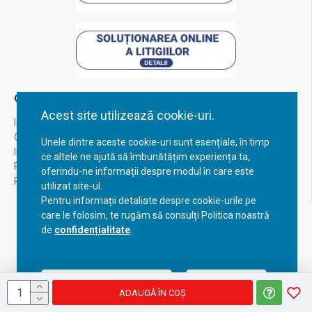
Contul Meu
Acest site utilizează cookie-uri.
Inregistrare
Contul meu
Unele dintre aceste cookie-uri sunt esențiale, în timp
Istoric comenzi
ce altele ne ajută să îmbunătățim experiența ta,
Recuperare parola
oferindu-ne informații despre modul în care este
Returnare produs
utilizat site-ul.
Pentru informații detaliate despre cookie-urile pe
care le folosim, te rugăm să consulți Politica noastră
de
confidențialitate
.
Acceptă setările curente
Configurează
ADAUGĂ ÎN COŞ
Copyright © 2023, BravoShop, toate drepturile rezervate!