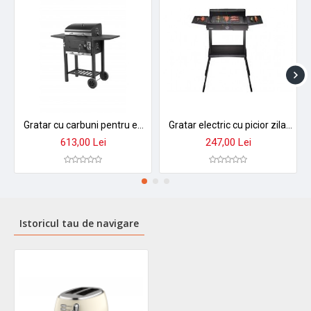
Gratar cu carbuni pentru exterior zilan zln3584, termometru incorporat, tava de crabuni reglabila, colector cenusa detasabil, mobilitate pe roti
Gratar electric cu picior zilan zln-3789, 2400w, termostat reglabil, suprafata 41x26cm
613,00 Lei
247,00 Lei
Istoricul tau de navigare