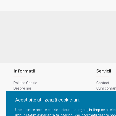
Informatii
Servicii
Politica Cookie
Contact
Despre noi
Cum comand
Termeni si conditii
Metode de p
Confidentialitate
Harta site-u
Acest site utilizează cookie-uri.
Prelucrarea datelor cu caracter personal
ODR
Unele dintre aceste cookie-uri sunt esențiale, în timp ce altele
GDPR - Datele tale
ANPC
îmbunătățim experiența ta, oferindu-ne informații despre mod
ANPC - SAL