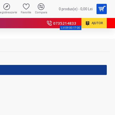
0 produs(e) - 0,00 Lei
registreaza-te
Favorite
Compara
0735214833
AJUTOR
L-V:09:00-17:00