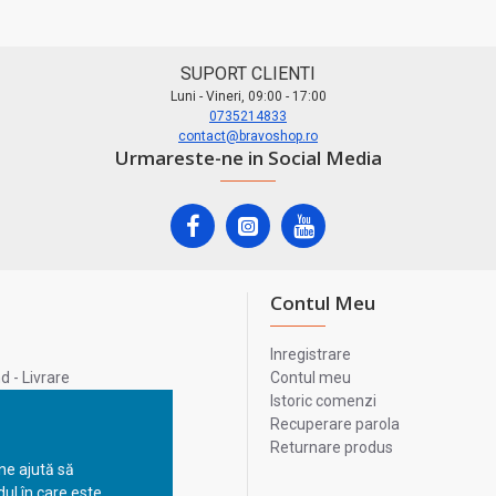
SUPORT CLIENTI
Luni - Vineri, 09:00 - 17:00
0735214833
contact@bravoshop.ro
Urmareste-ne in Social Media
Contul Meu
Inregistrare
 - Livrare
Contul meu
lata
Istoric comenzi
lui
Recuperare parola
Returnare produs
 ne ajută să
ul în care este