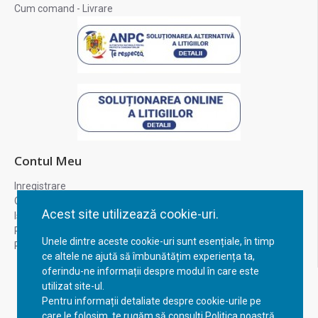
Cum comand - Livrare
Contul Meu
Inregistrare
Contul meu
Acest site utilizează cookie-uri.
Istoric comenzi
Recuperare parola
Unele dintre aceste cookie-uri sunt esențiale, în timp
Returnare produs
ce altele ne ajută să îmbunătățim experiența ta,
oferindu-ne informații despre modul în care este
utilizat site-ul.
Pentru informații detaliate despre cookie-urile pe
care le folosim, te rugăm să consulți Politica noastră