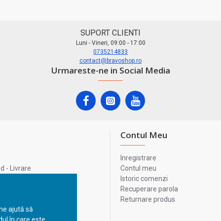
SUPORT CLIENTI
Luni - Vineri, 09:00 - 17:00
0735214833
contact@bravoshop.ro
Urmareste-ne in Social Media
Contul Meu
Inregistrare
 - Livrare
Contul meu
lata
Istoric comenzi
lui
Recuperare parola
Returnare produs
 ne ajută să
ul în care este