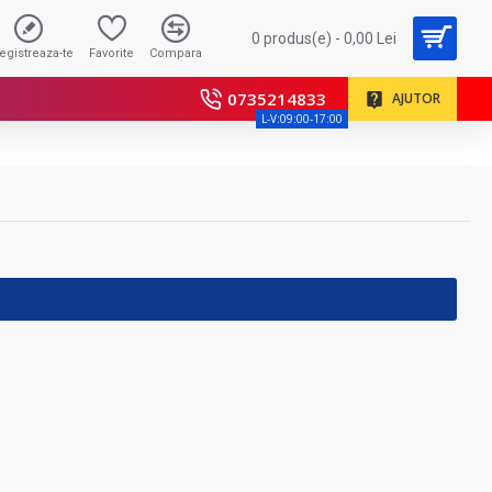
0 produs(e) - 0,00 Lei
registreaza-te
Favorite
Compara
0735214833
AJUTOR
L-V:09:00-17:00