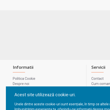
Informatii
Servicii
Politica Cookie
Contact
Despre noi
Cum comand
Termeni si conditii
Metode de p
Confidentialitate
Harta site-u
Acest site utilizează cookie-uri.
Prelucrarea datelor cu caracter personal
ODR
Unele dintre aceste cookie-uri sunt esențiale, în timp ce altele
GDPR - Datele tale
ANPC
îmbunătățim experiența ta, oferindu-ne informații despre mod
ANPC - SAL