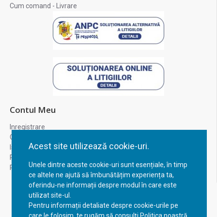
Cum comand - Livrare
Contul Meu
Inregistrare
Contul meu
Acest site utilizează cookie-uri.
Istoric comenzi
Recuperare parola
Unele dintre aceste cookie-uri sunt esențiale, în timp
Returnare produs
ce altele ne ajută să îmbunătățim experiența ta,
oferindu-ne informații despre modul în care este
utilizat site-ul.
Pentru informații detaliate despre cookie-urile pe
care le folosim, te rugăm să consulți Politica noastră