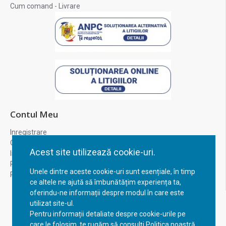
Cum comand - Livrare
Contul Meu
Inregistrare
Contul meu
Acest site utilizează cookie-uri.
Istoric comenzi
Recuperare parola
Unele dintre aceste cookie-uri sunt esențiale, în timp
Returnare produs
ce altele ne ajută să îmbunătățim experiența ta,
oferindu-ne informații despre modul în care este
utilizat site-ul.
Pentru informații detaliate despre cookie-urile pe
care le folosim, te rugăm să consulți Politica noastră