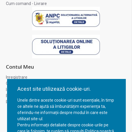
Cum comand - Livrare
Contul Meu
Inregistrare
Contul meu
Acest site utilizează cookie-uri.
Istoric comenzi
Recuperare parola
Unele dintre aceste cookie-uri sunt esențiale, în timp
Returnare produs
ce altele ne ajută să îmbunătățim experiența ta,
oferindu-ne informații despre modul în care este
utilizat site-ul.
Pentru informații detaliate despre cookie-urile pe
care le folosim, te rugăm să consulți Politica noastră