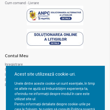
Cum comand - Livrare
Contul Meu
Inregistrare
Contul meu
Acest site utilizează cookie-uri.
Istoric comenzi
Recuperare parola
Unele dintre aceste cookie-uri sunt esențiale, în timp
Returnare produs
ce altele ne ajută să îmbunătățim experiența ta,
oferindu-ne informații despre modul în care este
utilizat site-ul.
Pentru informații detaliate despre cookie-urile pe
care le folosim, te rugăm să consulți Politica noastră