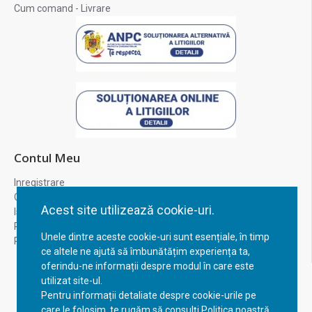
Cum comand - Livrare
Contul Meu
Inregistrare
Contul meu
Acest site utilizează cookie-uri.
Istoric comenzi
Recuperare parola
Unele dintre aceste cookie-uri sunt esențiale, în timp
Returnare produs
ce altele ne ajută să îmbunătățim experiența ta,
oferindu-ne informații despre modul în care este
utilizat site-ul.
Pentru informații detaliate despre cookie-urile pe
care le folosim, te rugăm să consulți Politica noastră