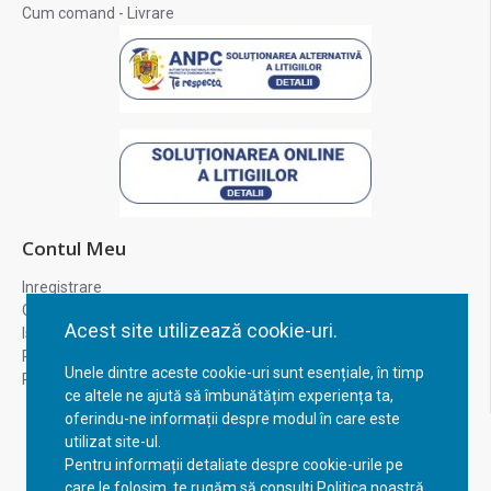
Cum comand - Livrare
Contul Meu
Inregistrare
Contul meu
Acest site utilizează cookie-uri.
Istoric comenzi
Recuperare parola
Unele dintre aceste cookie-uri sunt esențiale, în timp
Returnare produs
ce altele ne ajută să îmbunătățim experiența ta,
oferindu-ne informații despre modul în care este
utilizat site-ul.
Pentru informații detaliate despre cookie-urile pe
care le folosim, te rugăm să consulți Politica noastră