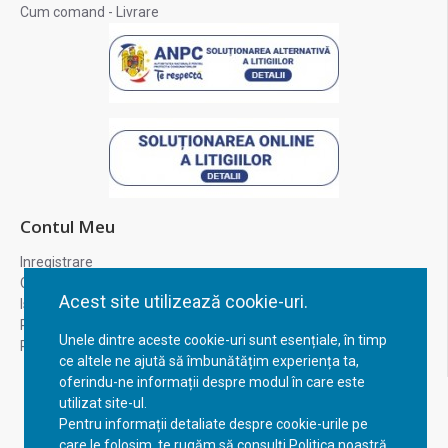
Cum comand - Livrare
Contul Meu
Inregistrare
Contul meu
Acest site utilizează cookie-uri.
Istoric comenzi
Recuperare parola
Unele dintre aceste cookie-uri sunt esențiale, în timp
Returnare produs
ce altele ne ajută să îmbunătățim experiența ta,
oferindu-ne informații despre modul în care este
utilizat site-ul.
Pentru informații detaliate despre cookie-urile pe
care le folosim, te rugăm să consulți Politica noastră