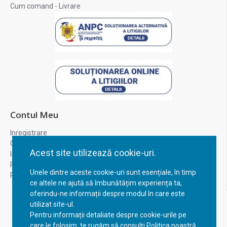
Cum comand - Livrare
Contul Meu
Inregistrare
Contul meu
Acest site utilizează cookie-uri.
Istoric comenzi
Recuperare parola
Unele dintre aceste cookie-uri sunt esențiale, în timp
Returnare produs
ce altele ne ajută să îmbunătățim experiența ta,
oferindu-ne informații despre modul în care este
utilizat site-ul.
Pentru informații detaliate despre cookie-urile pe
care le folosim, te rugăm să consulți Politica noastră