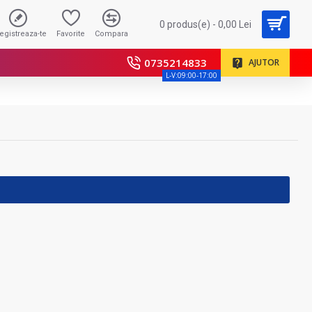
0 produs(e) - 0,00 Lei
registreaza-te
Favorite
Compara
0735214833
AJUTOR
L-V:09:00-17:00