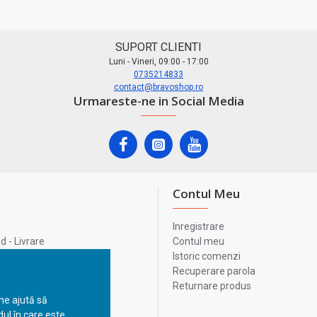
SUPORT CLIENTI
Luni - Vineri, 09:00 - 17:00
0735214833
contact@bravoshop.ro
Urmareste-ne in Social Media
Contul Meu
Inregistrare
 - Livrare
Contul meu
lata
Istoric comenzi
lui
Recuperare parola
Returnare produs
 ne ajută să
ul în care este