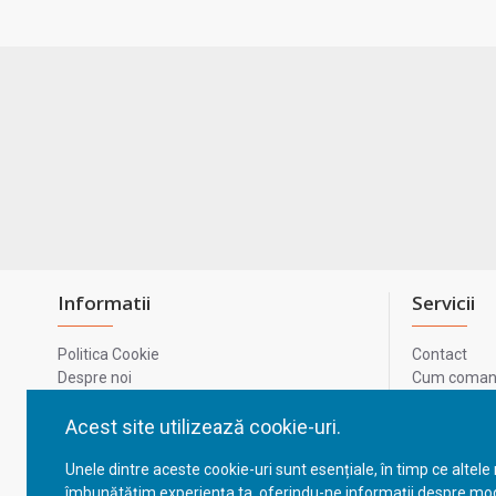
Informatii
Servicii
Politica Cookie
Contact
Despre noi
Cum comand
Termeni si conditii
Metode de p
Confidentialitate
Harta site-u
Acest site utilizează cookie-uri.
Prelucrarea datelor cu caracter personal
ODR
Unele dintre aceste cookie-uri sunt esențiale, în timp ce altele
GDPR - Datele tale
ANPC
îmbunătățim experiența ta, oferindu-ne informații despre mod
ANPC - SAL