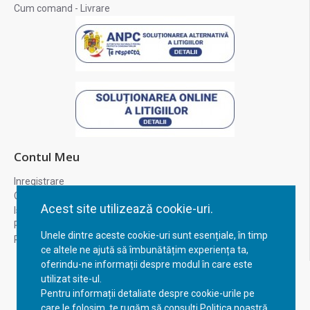
Cum comand - Livrare
Contul Meu
Inregistrare
Contul meu
Acest site utilizează cookie-uri.
Istoric comenzi
Recuperare parola
Unele dintre aceste cookie-uri sunt esențiale, în timp
Returnare produs
ce altele ne ajută să îmbunătățim experiența ta,
oferindu-ne informații despre modul în care este
utilizat site-ul.
Pentru informații detaliate despre cookie-urile pe
care le folosim, te rugăm să consulți Politica noastră