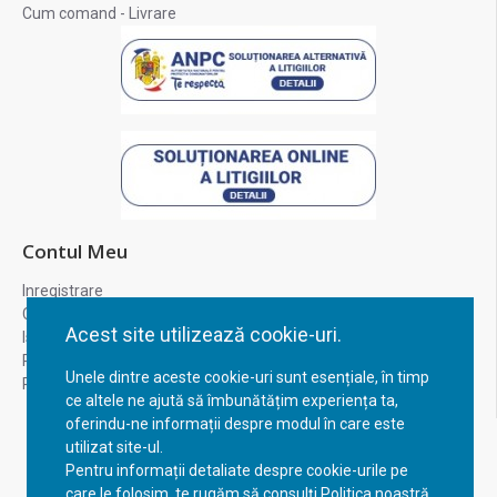
Cum comand - Livrare
Contul Meu
Inregistrare
Contul meu
Acest site utilizează cookie-uri.
Istoric comenzi
Recuperare parola
Unele dintre aceste cookie-uri sunt esențiale, în timp
Returnare produs
ce altele ne ajută să îmbunătățim experiența ta,
oferindu-ne informații despre modul în care este
utilizat site-ul.
Pentru informații detaliate despre cookie-urile pe
care le folosim, te rugăm să consulți Politica noastră