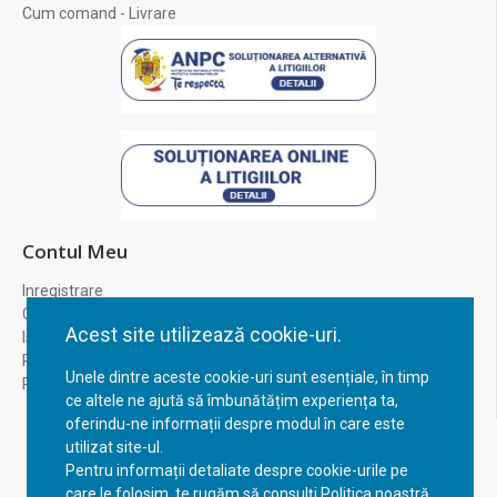
Cum comand - Livrare
Contul Meu
Inregistrare
Contul meu
Acest site utilizează cookie-uri.
Istoric comenzi
Recuperare parola
Unele dintre aceste cookie-uri sunt esențiale, în timp
Returnare produs
ce altele ne ajută să îmbunătățim experiența ta,
oferindu-ne informații despre modul în care este
utilizat site-ul.
Pentru informații detaliate despre cookie-urile pe
care le folosim, te rugăm să consulți Politica noastră