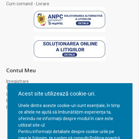
Cum comand - Livrare
Contul Meu
Inregistrare
Contul meu
Acest site utilizează cookie-uri.
Istoric comenzi
Recuperare parola
Unele dintre aceste cookie-uri sunt esențiale, în timp
Returnare produs
ce altele ne ajută să îmbunătățim experiența ta,
oferindu-ne informații despre modul în care este
utilizat site-ul.
Pentru informații detaliate despre cookie-urile pe
care le folosim, te rugăm să consulți Politica noastră