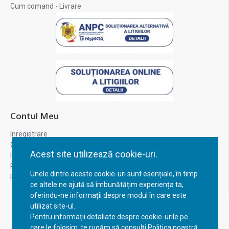
Cum comand - Livrare
Contul Meu
Inregistrare
Contul meu
Acest site utilizează cookie-uri.
Istoric comenzi
Recuperare parola
Unele dintre aceste cookie-uri sunt esențiale, în timp
Returnare produs
ce altele ne ajută să îmbunătățim experiența ta,
oferindu-ne informații despre modul în care este
utilizat site-ul.
Pentru informații detaliate despre cookie-urile pe
care le folosim, te rugăm să consulți Politica noastră