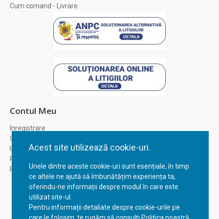
Cum comand - Livrare
Contul Meu
Inregistrare
Contul meu
Acest site utilizează cookie-uri.
Istoric comenzi
Recuperare parola
Unele dintre aceste cookie-uri sunt esențiale, în timp
Returnare produs
ce altele ne ajută să îmbunătățim experiența ta,
oferindu-ne informații despre modul în care este
utilizat site-ul.
Pentru informații detaliate despre cookie-urile pe
care le folosim, te rugăm să consulți Politica noastră