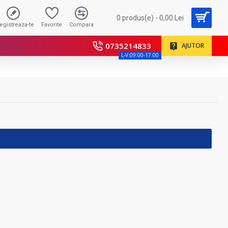
0 produs(e) - 0,00 Lei
registreaza-te
Favorite
Compara
0735214833
AJUTOR
L-V:09:00-17:00