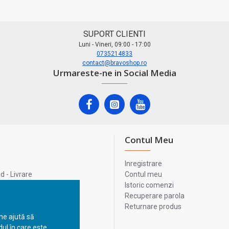
SUPORT CLIENTI
Luni - Vineri, 09:00 - 17:00
0735214833
contact@bravoshop.ro
Urmareste-ne in Social Media
Contul Meu
Inregistrare
 - Livrare
Contul meu
lata
Istoric comenzi
lui
Recuperare parola
Returnare produs
 ne ajută să
ul în care este