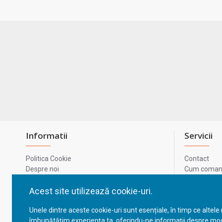
Informatii
Servicii
Politica Cookie
Contact
Despre noi
Cum comand
Termeni si conditii
Metode de p
Confidentialitate
Harta site-u
Acest site utilizează cookie-uri.
Prelucrarea datelor cu caracter personal
ODR
Unele dintre aceste cookie-uri sunt esențiale, în timp ce altele
GDPR - Datele tale
ANPC
îmbunătățim experiența ta, oferindu-ne informații despre mod
ANPC - SAL