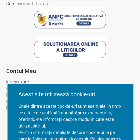
Cum comand - Livrare
Contul Meu
Inregistrare
Contul meu
Acest site utilizează cookie-uri.
Istoric comenzi
Recuperare parola
Unele dintre aceste cookie-uri sunt esențiale, în timp
Returnare produs
ce altele ne ajută să îmbunătățim experiența ta,
oferindu-ne informații despre modul în care este
utilizat site-ul.
Pentru informații detaliate despre cookie-urile pe
care le folosim, te rugăm să consulți Politica noastră