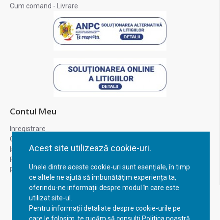
Cum comand - Livrare
Contul Meu
Inregistrare
Contul meu
Acest site utilizează cookie-uri.
Istoric comenzi
Recuperare parola
Unele dintre aceste cookie-uri sunt esențiale, în timp
Returnare produs
ce altele ne ajută să îmbunătățim experiența ta,
oferindu-ne informații despre modul în care este
utilizat site-ul.
Pentru informații detaliate despre cookie-urile pe
care le folosim, te rugăm să consulți Politica noastră