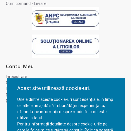
Cum comand - Livrare
Contul Meu
Inregistrare
Contul meu
Acest site utilizează cookie-uri.
Istoric comenzi
Recuperare parola
Unele dintre aceste cookie-uri sunt esențiale, în timp
Returnare produs
ce altele ne ajută să îmbunătățim experiența ta,
oferindu-ne informații despre modul în care este
utilizat site-ul.
Pentru informații detaliate despre cookie-urile pe
care le folosim, te rugăm să consulți Politica noastră