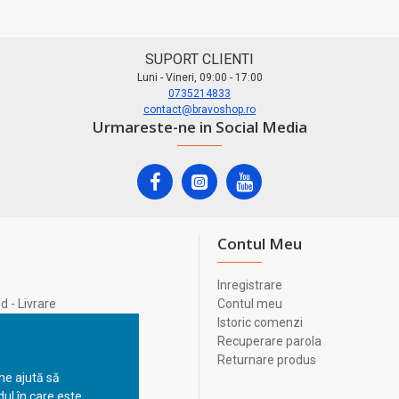
SUPORT CLIENTI
Luni - Vineri, 09:00 - 17:00
0735214833
contact@bravoshop.ro
Urmareste-ne in Social Media
Contul Meu
Inregistrare
 - Livrare
Contul meu
lata
Istoric comenzi
lui
Recuperare parola
Returnare produs
 ne ajută să
ul în care este