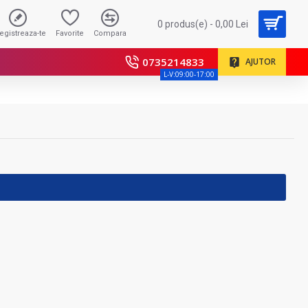
0 produs(e) - 0,00 Lei
registreaza-te
Favorite
Compara
0735214833
AJUTOR
L-V:09:00-17:00