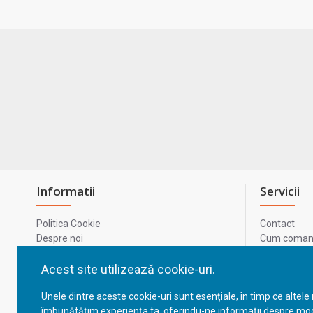
Informatii
Servicii
Politica Cookie
Contact
Despre noi
Cum comand
Termeni si conditii
Metode de p
Confidentialitate
Harta site-u
Acest site utilizează cookie-uri.
Prelucrarea datelor cu caracter personal
ODR
Unele dintre aceste cookie-uri sunt esențiale, în timp ce altele
GDPR - Datele tale
ANPC
îmbunătățim experiența ta, oferindu-ne informații despre mod
ANPC - SAL