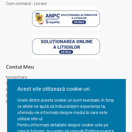
Cum comand - Livrare
Contul Meu
Inregistrare
Contul meu
Acest site utilizează cookie-uri.
Istoric comenzi
Recuperare parola
Unele dintre aceste cookie-uri sunt esențiale, în timp
Returnare produs
ce altele ne ajută să îmbunătățim experiența ta,
oferindu-ne informații despre modul în care este
utilizat site-ul.
Pentru informații detaliate despre cookie-urile pe
care le folosim, te rugăm să consulți Politica noastră