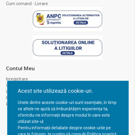
Cum comand - Livrare
Contul Meu
Inregistrare
Contul meu
Acest site utilizează cookie-uri.
Istoric comenzi
Recuperare parola
Unele dintre aceste cookie-uri sunt esențiale, în timp
Returnare produs
ce altele ne ajută să îmbunătățim experiența ta,
oferindu-ne informații despre modul în care este
utilizat site-ul.
Pentru informații detaliate despre cookie-urile pe
care le folosim, te rugăm să consulți Politica noastră