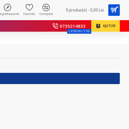
0 produs(e) - 0,00 Lei
registreaza-te
Favorite
Compara
0735214833
AJUTOR
L-V:09:00-17:00