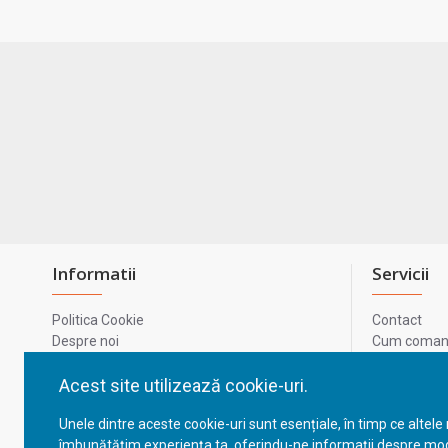
Informatii
Servicii
Politica Cookie
Contact
Despre noi
Cum comand
Termeni si conditii
Metode de p
Confidentialitate
Harta site-u
Acest site utilizează cookie-uri.
Prelucrarea datelor cu caracter personal
ODR
Unele dintre aceste cookie-uri sunt esențiale, în timp ce altele
GDPR - Datele tale
ANPC
îmbunătățim experiența ta, oferindu-ne informații despre mod
ANPC - SAL