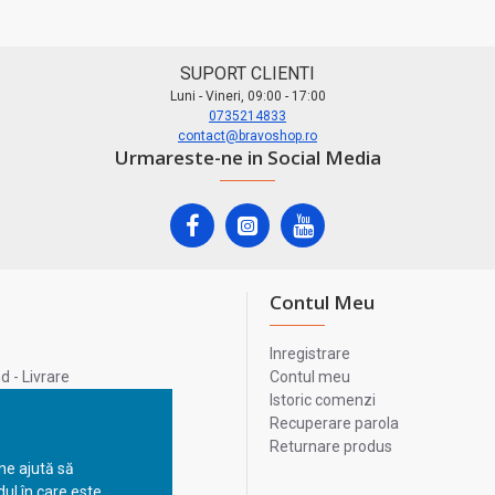
SUPORT CLIENTI
Luni - Vineri, 09:00 - 17:00
0735214833
contact@bravoshop.ro
Urmareste-ne in Social Media
Contul Meu
Inregistrare
 - Livrare
Contul meu
lata
Istoric comenzi
lui
Recuperare parola
Returnare produs
 ne ajută să
ul în care este