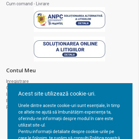
Cum comand - Livrare
Contul Meu
Inregistrare
Contul meu
Acest site utilizează cookie-uri.
Istoric comenzi
Recuperare parola
Unele dintre aceste cookie-uri sunt esențiale, în timp
Returnare produs
ce altele ne ajută să îmbunătățim experiența ta,
oferindu-ne informații despre modul în care este
utilizat site-ul.
Pentru informații detaliate despre cookie-urile pe
care le folosim, te rugăm să consulți Politica noastră