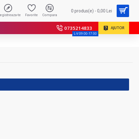
0 produs(e) - 0,00 Lei
registreaza-te
Favorite
Compara
0735214833
AJUTOR
L-V:09:00-17:00