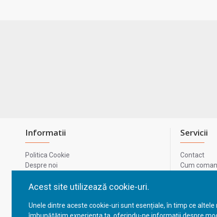
Informatii
Servicii
Politica Cookie
Contact
Despre noi
Cum comand
Termeni si conditii
Metode de p
Confidentialitate
Harta site-u
Acest site utilizează cookie-uri.
Prelucrarea datelor cu caracter personal
ODR
Unele dintre aceste cookie-uri sunt esențiale, în timp ce altele
GDPR - Datele tale
ANPC
îmbunătățim experiența ta, oferindu-ne informații despre mod
ANPC - SAL