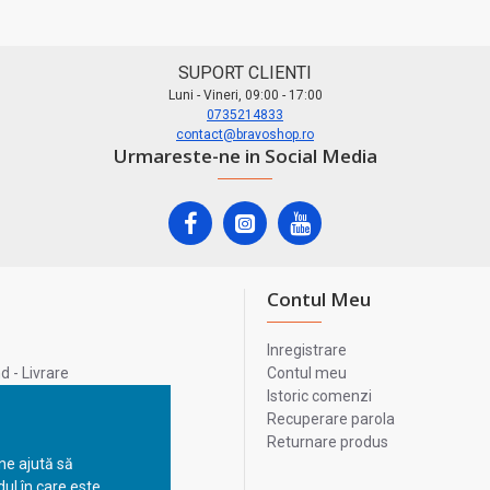
SUPORT CLIENTI
Luni - Vineri, 09:00 - 17:00
0735214833
contact@bravoshop.ro
Urmareste-ne in Social Media
Contul Meu
Inregistrare
 - Livrare
Contul meu
lata
Istoric comenzi
lui
Recuperare parola
Returnare produs
 ne ajută să
ul în care este