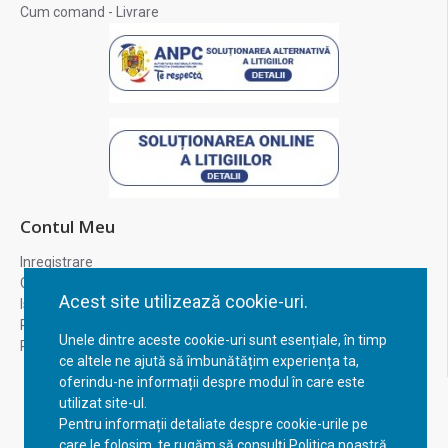
Cum comand - Livrare
Contul Meu
Inregistrare
Contul meu
Acest site utilizează cookie-uri.
Istoric comenzi
Recuperare parola
Unele dintre aceste cookie-uri sunt esențiale, în timp
Returnare produs
ce altele ne ajută să îmbunătățim experiența ta,
oferindu-ne informații despre modul în care este
utilizat site-ul.
Pentru informații detaliate despre cookie-urile pe
care le folosim, te rugăm să consulți Politica noastră