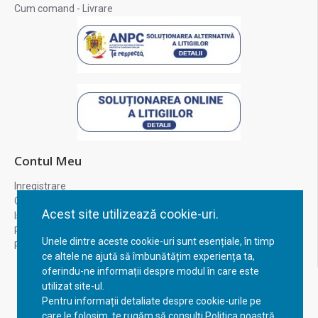
Cum comand - Livrare
Contul Meu
Inregistrare
Contul meu
Acest site utilizează cookie-uri.
Istoric comenzi
Recuperare parola
Unele dintre aceste cookie-uri sunt esențiale, în timp
Returnare produs
ce altele ne ajută să îmbunătățim experiența ta,
oferindu-ne informații despre modul în care este
utilizat site-ul.
Pentru informații detaliate despre cookie-urile pe
care le folosim, te rugăm să consulți Politica noastră