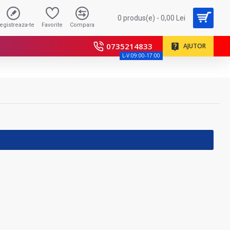
0 produs(e) - 0,00 Lei
registreaza-te
Favorite
Compara
0735214833
AJUTOR
L-V:09:00-17:00