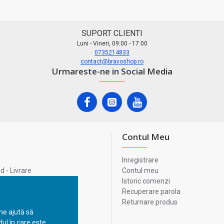
SUPORT CLIENTI
Luni - Vineri, 09:00 - 17:00
0735214833
contact@bravoshop.ro
Urmareste-ne in Social Media
Contul Meu
Inregistrare
 - Livrare
Contul meu
lata
Istoric comenzi
lui
Recuperare parola
Returnare produs
 ne ajută să
ul în care este