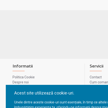
Informatii
Servicii
Politica Cookie
Contact
Despre noi
Cum comand
Termeni si conditii
Metode de p
Confidentialitate
Harta site-u
Acest site utilizează cookie-uri.
Prelucrarea datelor cu caracter personal
ODR
Unele dintre aceste cookie-uri sunt esențiale, în timp ce altele
GDPR - Datele tale
ANPC
îmbunătățim experiența ta, oferindu-ne informații despre mod
ANPC - SAL