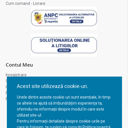
Cum comand - Livrare
Contul Meu
Inregistrare
Contul meu
Acest site utilizează cookie-uri.
Istoric comenzi
Recuperare parola
Unele dintre aceste cookie-uri sunt esențiale, în timp
Returnare produs
ce altele ne ajută să îmbunătățim experiența ta,
oferindu-ne informații despre modul în care este
utilizat site-ul.
Pentru informații detaliate despre cookie-urile pe
care le folosim, te rugăm să consulți Politica noastră