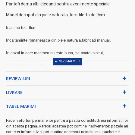
Pantofi dama albi eleganti pentru evenimente speciale.
Model decupat din piele naturala, toc stiletto de 9cm.
Inaltime toc: 9cm.
Incaltaminte romaneasca din piele naturala,fabricati manual,
In cazul in care marimea nu este buna, se poate inlocui,
Masuri disponibile: 35, 36, 37, 38, 39, 40.
REVIEW-URI
Avand in vedere faptul ca, pentru realizarea pantofilor se foloseste
piele naturala, pot exista mici variatii de culoare, in functie de stoc,
LIVRARE
Cu toate acestea, va asiguram ca produsele au fost atent verificate iar
calitatea este garantata de producator,
TABEL MARIMI
Livrarea se face in 3-4 zile lucratoare,
Facem eforturi permanente pentru a pastra corectitudinea informatiilor
din acesta pagina. Rareori acestea pot contine inadvertente: pozele au
Garantie 60 zile.
caracter informativ si pot contine accesorii neincluse in pachetele