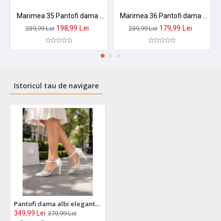
Marimea 35 Pantofi dama eleganti din piele naturala bleumarin, box - P104BLM5
Marimea 36 Pantofi dama din piele naturala, toc de 7cm - P13423NRG
198,99 Lei
179,99 Lei
239,99 Lei
239,99 Lei
Istoricul tau de navigare
Pantofi dama albi eleganti, decupati din piele naturala, toc 9cm NAA11APL
349,99 Lei
379,99 Lei