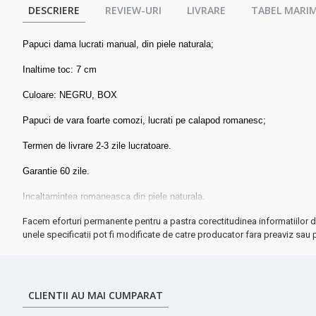
DESCRIERE
REVIEW-URI
LIVRARE
TABEL MARIM
Papuci dama lucrati manual, din piele naturala;
Inaltime toc: 7 cm
Culoare: NEGRU, BOX
Papuci de vara foarte comozi, lucrati pe calapod romanesc;
Termen de livrare 2-3 zile lucratoare.
Garantie 60 zile.
Incaltamintea romaneasca din piele naturala.
Facem eforturi permanente pentru a pastra corectitudinea informatiilor d
unele specificatii pot fi modificate de catre producator fara preaviz sau p
CLIENTII AU MAI CUMPARAT