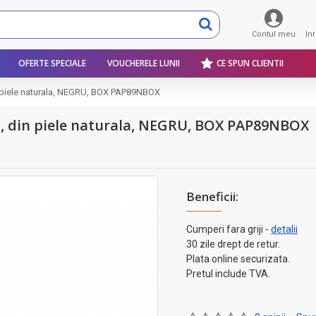
Contul meu
In
OFERTE SPECIALE
VOUCHERELE LUNII
CE SPUN CLIENTII
n piele naturala, NEGRU, BOX PAP89NBOX
m, din piele naturala, NEGRU, BOX PAP89NBOX
Beneficii:
Cumperi fara griji -
detalii
30 zile drept de retur.
Plata online securizata.
Pretul include TVA.