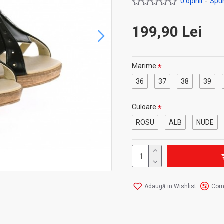
0 opinii
-
Spun
199,90 Lei
Marime
36
37
38
39
Culoare
ROSU
ALB
NUDE
Adaugă in Wishlist
Com