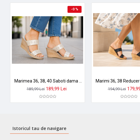
-0 %
Marimea 36, 38, 40 Saboti dama bej din piele naturala, confortabili pentru vara LPAP46BEJSIDEF
189,99 Lei
179,99
189,99 Lei
194,99 Lei
Istoricul tau de navigare