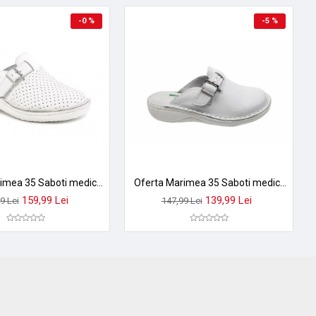
-0 %
-5 %
Oferta Marimea 35 Saboti medicali femei albi din piele naturala box, cu perforatii, Med-Line BR128A
Oferta Marimea 35 Saboti medicali femei, albi din piele naturala box, Med-Line LBR127A
159,99 Lei
139,99 Lei
9 Lei
147,99 Lei