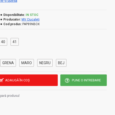
e-ţi opinia
Disponibilitate:
IN STOC
Producator:
MV Ciucaleti
Cod produs:
PAP89NBOX
40
41
GRENA
MARO
NEGRU
BEJ
ADAUGĂ ÎN COŞ
PUNE O INTREBARE
pară produsul