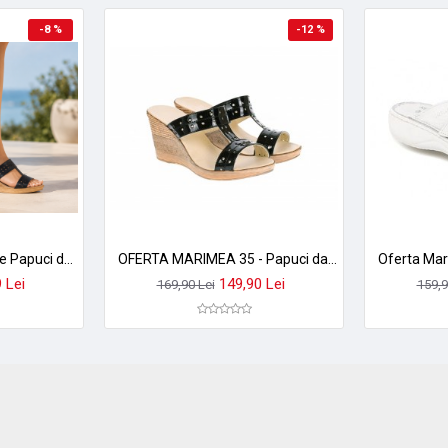
-8 %
-12 %
Marimi 36, 38 Reducere Papuci dama din piele naturala cu platforma 7cm LPAP7NBX
OFERTA MARIMEA 35 - Papuci dama de vara cu platforme de 7 cm, din piele naturala LAC, LPAP46LN
 Lei
149,90 Lei
169,90 Lei
159,9