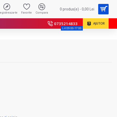
0 produs(e) - 0,00 Lei
registreaza-te
Favorite
Compara
0735214833
AJUTOR
L-V:09:00-17:00