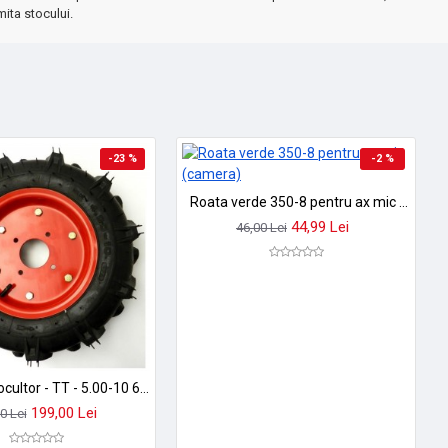
mita stocului.
-23 %
-2 %
Roata verde 350-8 pentru ax mic (camera)
44,99 Lei
46,00 Lei
Roata motocultor - TT - 5.00-10 6PR
199,00 Lei
0 Lei