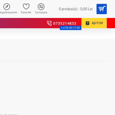
0 produs(e) - 0,00 Lei
registreaza-te
Favorite
Compara
0735214833
AJUTOR
L-V:09:00-17:00