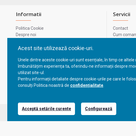
Informatii
Servicii
Politica Cookie
Contact
Despre noi
Cum comand
Termeni si conditii
Metode de p
Confidentialitate
Harta site-u
Acest site utilizează cookie-uri.
Prelucrarea datelor cu caracter personal
ODR
Unele dintre aceste cookie-uri sunt esențiale, în timp ce altele
GDPR - Datele tale
ANPC
îmbunătățim experiența ta, oferindu-ne informații despre mod
ANPC - SAL
utilizat site-ul.
Cum comand
Pentru informații detaliate despre cookie-urile pe care le folo
Cum comand
consulți Politica noastră de
confidențialitate
.
Acceptă setările curente
Configurează
Copyright © 2023, BravoShop, toate drepturile rezervate!