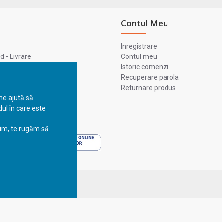
Contul Meu
Inregistrare
 - Livrare
Contul meu
lata
Istoric comenzi
lui
Recuperare parola
Returnare produs
 ne ajută să
ul în care este
 - Livrare
sim, te rugăm să
 - Livrare