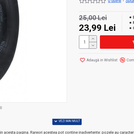
0 opinii
-
Spun
25,00 Lei
23,99 Lei
Adaugă in Wishlist
Com
I
in acesta pagina. Rareori acestea pot contine inadvertente: pozele au caracter 