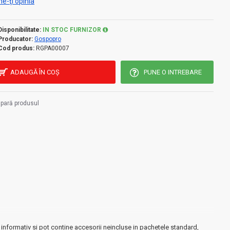
e-ţi opinia
Disponibilitate:
IN STOC FURNIZOR
Producator:
Gospopro
Cod produs:
RGPA00007
ADAUGĂ ÎN COŞ
PUNE O INTREBARE
pară produsul
informativ si pot contine accesorii neincluse in pachetele standard,