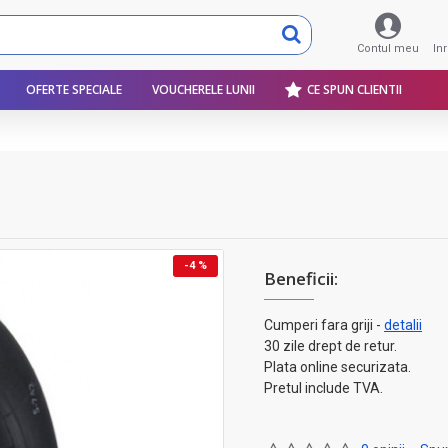
Contul meu
In
OFERTE SPECIALE
VOUCHERELE LUNII
CE SPUN CLIENTII
-4 %
Beneficii:
Cumperi fara griji -
detalii
30 zile drept de retur.
Plata online securizata.
Pretul include TVA.