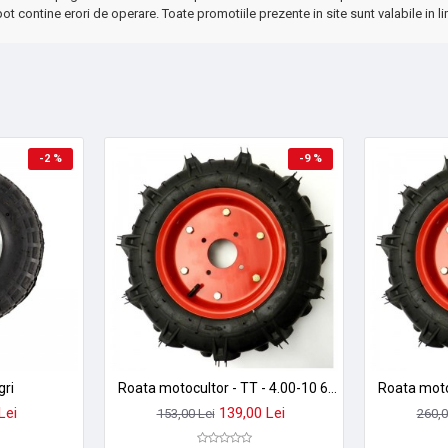
ot contine erori de operare. Toate promotiile prezente in site sunt valabile in li
-2 %
-9 %
gri
Roata motocultor - TT - 4.00-10 6PR
Lei
139,00 Lei
153,00 Lei
260,0