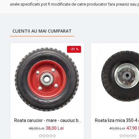
unele specificatii pot fi modificate de catre producator fara preaviz sau p
CLIENTII AU MAI CUMPARAT
-21 %
Roata carucior - mare - cauciuc brut striat - rulment - 250-4 (8)
Roata liza mica 350-4 
38,00 Lei
47,90 
48,00 Lei
49,00 Lei