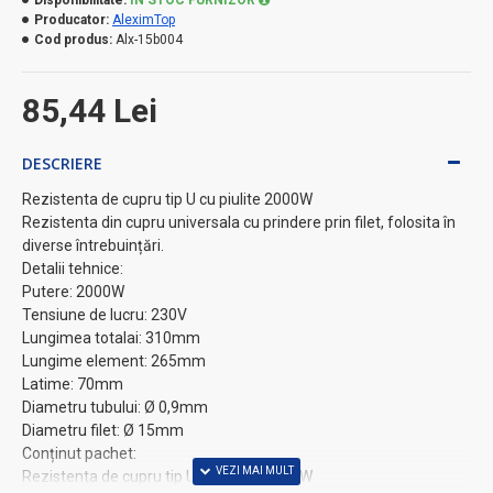
Producator:
AleximTop
Cod produs:
Alx-15b004
85,44 Lei
DESCRIERE
Rezistenta de cupru tip U cu piulite 2000W
Rezistenta din cupru universala cu prindere prin filet, folosita în
diverse întrebuințări.
Detalii tehnice:
Putere: 2000W
Tensiune de lucru: 230V
Lungimea totalai: 310mm
Lungime element: 265mm
Latime: 70mm
Diametru tubului: Ø 0,9mm
Diametru filet: Ø 15mm
Conținut pachet:
Rezistenta de cupru tip U cu piulite 2000W