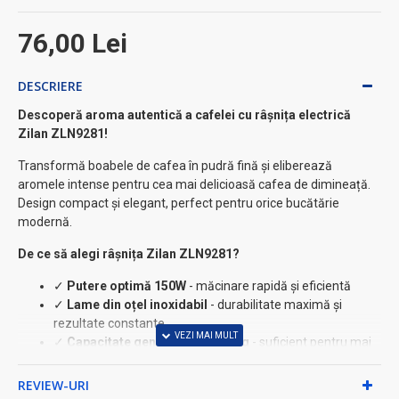
76,00 Lei
DESCRIERE
Descoperă aroma autentică a cafelei cu râșnița electrică
Zilan ZLN9281!
Transformă boabele de cafea în pudră fină și eliberează
aromele intense pentru cea mai delicioasă cafea de dimineață.
Design compact și elegant, perfect pentru orice bucătărie
modernă.
De ce să alegi râșnița Zilan ZLN9281?
✓
Putere optimă 150W
- măcinare rapidă și eficientă
✓
Lame din oțel inoxidabil
- durabilitate maximă și
rezultate constante
✓
Capacitate genereoasă 60-70g
- suficient pentru mai
multe cești
✓
Design compact și elegant
- se potrivește perfect în
REVIEW-URI
orice spațiu