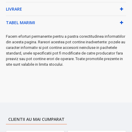
LIVRARE
⚡ Performanță superioară:
Motor puternic de 150W asigură
măcinarea uniformă a boabelor, păstrând toate aromele
naturale ale cafelei. Lamele din oțel inoxidabil garantează
TABEL MARIMI
rezultate profesionale de fiecare dată.
Facem eforturi permanente pentru a pastra corectitudinea informatiilor
Specificații tehnice:
din acesta pagina. Rareori acestea pot contine inadvertente: pozele au
caracter informativ si pot contine accesorii neincluse in pachetele
• Putere: 150W
standard, unele specificatii pot fi modificate de catre producator fara
• Material lame: Oțel inoxidabil
preaviz sau pot contine erori de operare. Toate promotiile prezente in
• Corp: Plastic rezistent, culoare albă
site sunt valabile in limita stocului.
• Capacitate: 60-70g boabe de cafea
➤
Perfectă pentru iubitorii de cafea
care doresc să se bucure
de aromele autentice ale boabelor proaspăt măcinate acasă.
CLIENTII AU MAI CUMPARAT