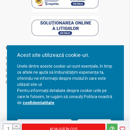
Contul Meu
Acest site utilizează cookie-uri.
Inregistrare
Contul meu
Unele dintre aceste cookie-uri sunt esențiale, în timp
Istoric comenzi
ce altele ne ajută să îmbunătățim experiența ta,
Recuperare parola
oferindu-ne informații despre modul în care este
Returnare produs
utilizat site-ul.
Pentru informații detaliate despre cookie-urile pe
care le folosim, te rugăm să consulți Politica noastră
de
confidențialitate
.
Acceptă setările curente
Configurează
ADAUGĂ ÎN COŞ