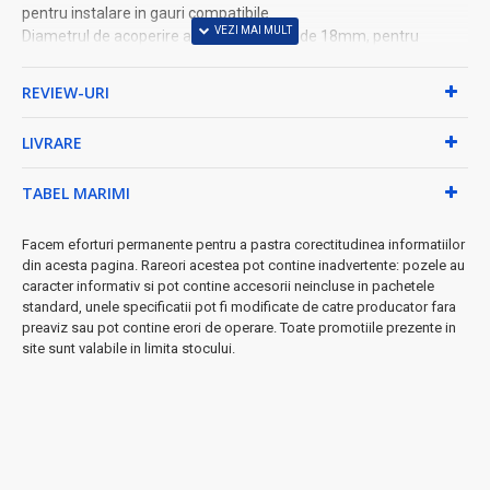
pentru instalare in gauri compatibile.
Diametrul de acoperire al butonului este de 18mm, pentru
integrare curata pe panou.
Inaltimea totala de 26mm permite montaj compact, in spatii
REVIEW-URI
tehnice reduse.
Produsul este potrivit pentru aparate electrice, module de
LIVRARE
comanda, proiecte electronice si echipamente compatibile.
Poate fi utilizat la panouri de control, surse, lampi, lanterne,
TABEL MARIMI
incarcatoare, carcase electrice si aplicatii similare.
Inainte de montaj, trebuie verificate schema electrica, tensiunea
de lucru DC 3V pentru iluminare si compatibilitatea contactelor.
Facem eforturi permanente pentru a pastra corectitudinea informatiilor
DALBI, marca importata de ALEXIM TOP, ofera componente
din acesta pagina. Rareori acestea pot contine inadvertente: pozele au
caracter informativ si pot contine accesorii neincluse in pachetele
practice pentru reparatii, montaj si aplicatii electrice uzuale.
standard, unele specificatii pot fi modificate de catre producator fara
preaviz sau pot contine erori de operare. Toate promotiile prezente in
DETALII TEHNICE
site sunt valabile in limita stocului.
Tip produs: intrerupator push iluminat
Tip actionare: push buton
Iluminare: albastra
Tensiune iluminare: DC 3V
Simbol buton: Power
Membrana: cauciuc