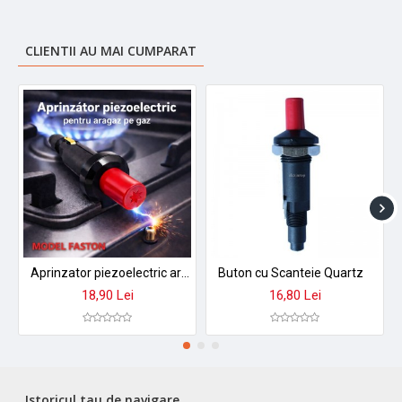
Numar contacte: 4 contacte
Diametru acoperire buton: 18mm
Diametru corp montaj: 12,5mm
CLIENTII AU MAI CUMPARAT
Inaltime totala: 26mm
Montaj: pe panou / carcasa compatibila
Culoare buton: negru
Culoare corp: alb / negru
Utilizare: aparate electrice, panouri, carcase tehnice,
echipamente compatibile
Brand: DALBI
Importator: ALEXIM TOP SRL
Aprinzator piezoelectric aragaz cu buton si conexiune faston
Buton cu Scanteie Quartz
18,90 Lei
16,80 Lei
Istoricul tau de navigare