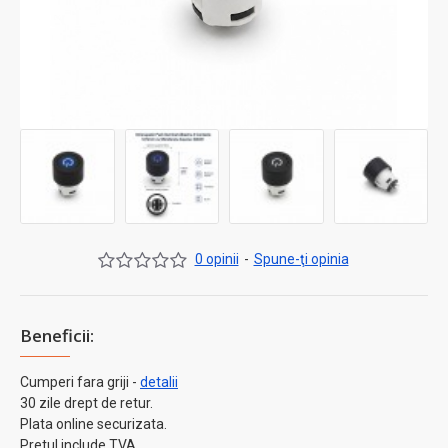
0 opinii
-
Spune-ţi opinia
Beneficii:
Cumperi fara griji -
detalii
30 zile drept de retur.
Plata online securizata.
Pretul include TVA.