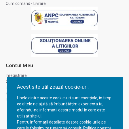
Cum comand - Livrare
Contul Meu
Inregistrare
Contul meu
Acest site utilizează cookie-uri.
Istoric comenzi
Recuperare parola
Unele dintre aceste cookie-uri sunt esențiale, în timp
Returnare produs
ce altele ne ajută să îmbunătățim experiența ta,
oferindu-ne informații despre modul în care este
utilizat site-ul.
Pentru informații detaliate despre cookie-urile pe
care le folosim, te rugăm să consulți Politica noastră