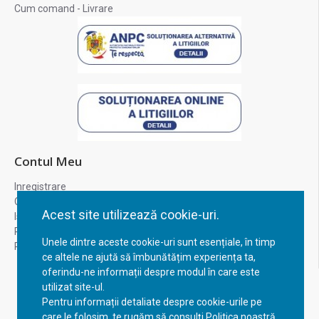
Cum comand - Livrare
Contul Meu
Inregistrare
Contul meu
Acest site utilizează cookie-uri.
Istoric comenzi
Recuperare parola
Unele dintre aceste cookie-uri sunt esențiale, în timp
Returnare produs
ce altele ne ajută să îmbunătățim experiența ta,
oferindu-ne informații despre modul în care este
utilizat site-ul.
Pentru informații detaliate despre cookie-urile pe
care le folosim, te rugăm să consulți Politica noastră