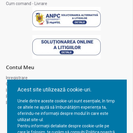
Cum comand - Livrare
Contul Meu
Inregistrare
Contul meu
Acest site utilizează cookie-uri.
Istoric comenzi
Recuperare parola
Unele dintre aceste cookie-uri sunt esențiale, în timp
Returnare produs
ce altele ne ajută să îmbunătățim experiența ta,
oferindu-ne informații despre modul în care este
utilizat site-ul.
Pentru informații detaliate despre cookie-urile pe
care le folosim, te rugăm să consulți Politica noastră