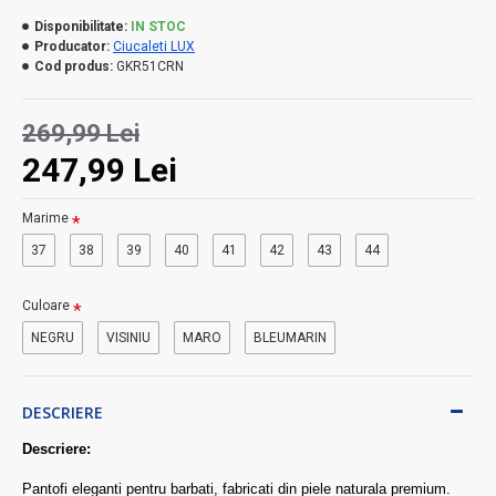
Disponibilitate:
IN STOC
Producator:
Ciucaleti LUX
Cod produs:
GKR51CRN
269,99 Lei
247,99 Lei
Marime
37
38
39
40
41
42
43
44
Culoare
NEGRU
VISINIU
MARO
BLEUMARIN
DESCRIERE
Descriere:
Pantofi eleganti pentru barbati, fabricati din piele naturala premium.