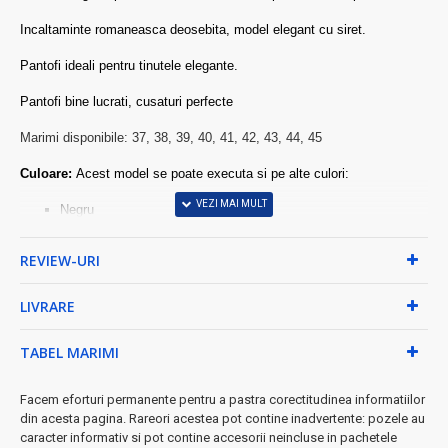
Incaltaminte romaneasca deosebita, model elegant cu siret.
Pantofi ideali pentru tinutele elegante.
Pantofi bine lucrati, cusaturi perfecte
Marimi disponibile: 37, 38, 39, 40, 41, 42, 43, 44, 45
Culoare:
Acest model se poate executa si pe alte culori:
Negru
Bleumarin
Visiniu
REVIEW-URI
Maro.
Pantofi disponibili si pe alte tipuri de piele, cum ar fi:
LIVRARE
Piele clasica box
TABEL MARIMI
Piele lacuita
Piele croco lacuita (modelul expus in fotografii)
Facem eforturi permanente pentru a pastra corectitudinea informatiilor
Piele intoarsa
din acesta pagina. Rareori acestea pot contine inadvertente: pozele au
Pantofii sunt fabricati la Suceava.
caracter informativ si pot contine accesorii neincluse in pachetele