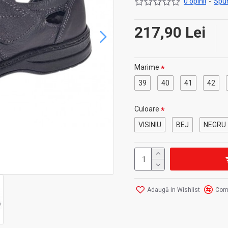
0 opinii
-
Spun
217,90 Lei
Marime
39
40
41
42
Culoare
VISINIU
BEJ
NEGRU
Adaugă in Wishlist
Com