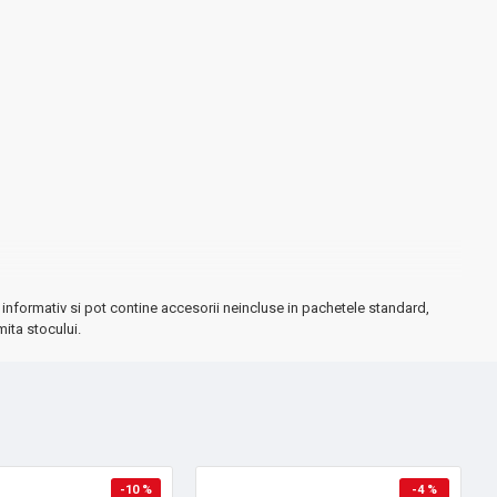
informativ si pot contine accesorii neincluse in pachetele standard,
mita stocului.
-10 %
-4 %