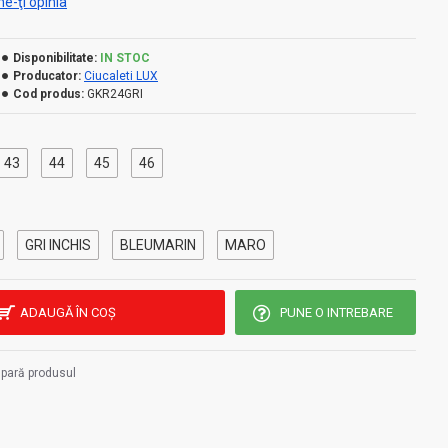
e-ţi opinia
Disponibilitate:
IN STOC
Producator:
Ciucaleti LUX
Cod produs:
GKR24GRI
43
44
45
46
GRI INCHIS
BLEUMARIN
MARO
ADAUGĂ ÎN COŞ
PUNE O INTREBARE
pară produsul