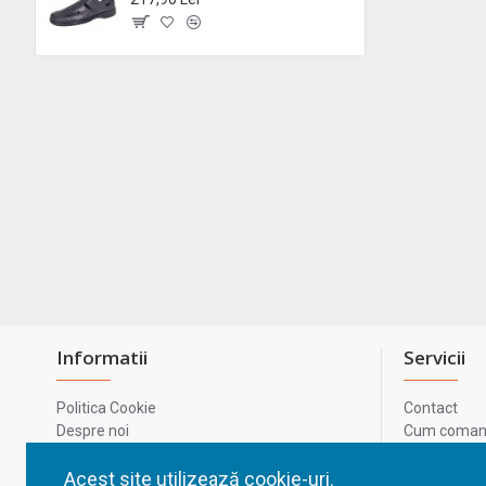
Informatii
Servicii
Politica Cookie
Contact
Despre noi
Cum comand
Termeni si conditii
Metode de p
Confidentialitate
Harta site-u
Acest site utilizează cookie-uri.