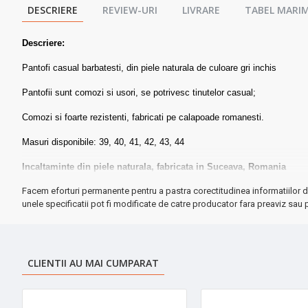
DESCRIERE
REVIEW-URI
LIVRARE
TABEL MARIM
Descriere:
Pantofi casual barbatesti, din piele naturala de culoare gri inchis
Pantofii sunt comozi si usori, se potrivesc tinutelor casual;
Comozi si foarte rezistenti, fabricati pe calapoade romanesti.
Masuri disponibile: 39, 40, 41, 42, 43, 44
Incaltaminte din piele naturala, fabricata in Suceava, Romania
Facem eforturi permanente pentru a pastra corectitudinea informatiilor d
unele specificatii pot fi modificate de catre producator fara preaviz sau p
CLIENTII AU MAI CUMPARAT