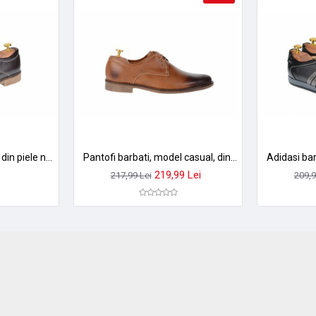
Pantofi barbati casual, din piele naturala maro PAMBOX
Pantofi barbati, model casual, din piele naturala maro deschis - 336MBOX
219,99 Lei
217,99 Lei
209,9