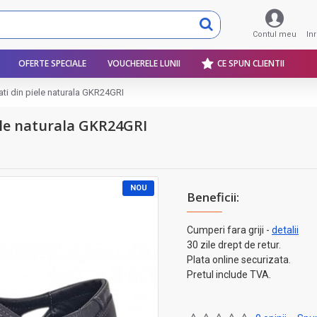
Contul meu
In
OFERTE SPECIALE
VOUCHERELE LUNII
CE SPUN CLIENTII
ati din piele naturala GKR24GRI
ele naturala GKR24GRI
NOU
Beneficii:
Cumperi fara griji -
detalii
30 zile drept de retur.
Plata online securizata.
Pretul include TVA.