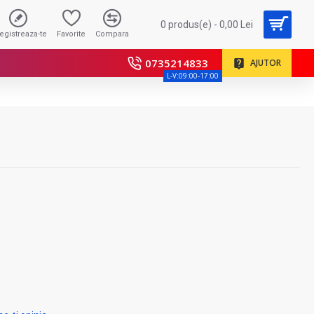
0 produs(e) - 0,00 Lei
registreaza-te
Favorite
Compara
0735214833
AJUTOR
L-V:09:00-17:00