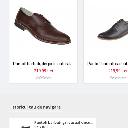
Pantofi barbati, din piele naturala Negru, Maro, Belumarin - NIC184MBOX
219,99 Lei
219,99 Lei
Istoricul tau de navigare
Pantofi barbati gri casual decupati din piele naturala GKR24GRI
217,90 Lei