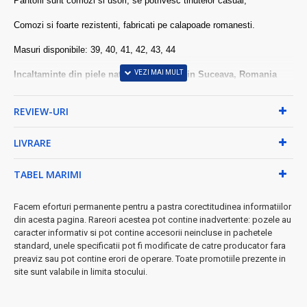
Pantofii sunt comozi si usori, se potrivesc tinutelor casual;
Comozi si foarte rezistenti, fabricati pe calapoade romanesti.
Masuri disponibile: 39, 40, 41, 42, 43, 44
Incaltaminte din piele naturala, fabricata in Suceava, Romania
REVIEW-URI
LIVRARE
TABEL MARIMI
Facem eforturi permanente pentru a pastra corectitudinea informatiilor
din acesta pagina. Rareori acestea pot contine inadvertente: pozele au
caracter informativ si pot contine accesorii neincluse in pachetele
standard, unele specificatii pot fi modificate de catre producator fara
preaviz sau pot contine erori de operare. Toate promotiile prezente in
site sunt valabile in limita stocului.