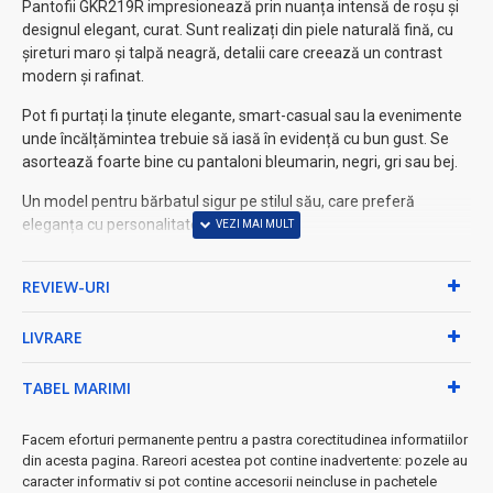
Pantofii GKR219R impresionează prin nuanța intensă de roșu și
designul elegant, curat. Sunt realizați din piele naturală fină, cu
șireturi maro și talpă neagră, detalii care creează un contrast
modern și rafinat.
Pot fi purtați la ținute elegante, smart-casual sau la evenimente
unde încălțămintea trebuie să iasă în evidență cu bun gust. Se
asortează foarte bine cu pantaloni bleumarin, negri, gri sau bej.
Un model pentru bărbatul sigur pe stilul său, care preferă
eleganța cu personalitate.
Pantofi din piele 100% naturala
Design modern, deosebit;
REVIEW-URI
Marimi disponibile pe calapoade romanesti
Cusaturi impecabile;
LIVRARE
Ideali pentru tinutele casual;
Lucrati din piele naturala;
TABEL MARIMI
Aspectuosi, confortabili si rezistenti la purtare.
Facem eforturi permanente pentru a pastra corectitudinea informatiilor
din acesta pagina. Rareori acestea pot contine inadvertente: pozele au
caracter informativ si pot contine accesorii neincluse in pachetele