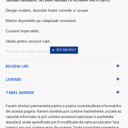
Sandale barbatesti, din piele naturala cu
inchidere velcro (arici).
Design modern, deosebit foarte comode si usoare.
Marimi disponibile pe calapoade romanesti
Cusaturi impecabile;
Ideale pentru sezonul cald;
Produse din piele naturala,
Aspectuoase, confortabile si rezistente
REVIEW-URI
LIVRARE
TABEL MARIMI
Facem eforturi permanente pentru a pastra corectitudinea informatiilor
din acesta pagina. Rareori acestea pot contine inadvertente: pozele au
caracter informativ si pot contine accesorii neincluse in pachetele
standard, unele specificatii pot fi modificate de catre producator fara
preaviz sau pot contine erori de operare. Toate promotiile prezente in