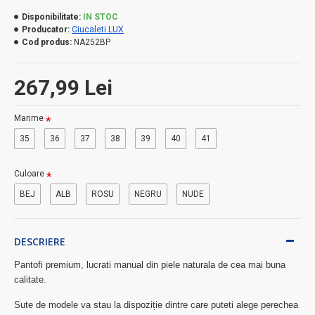
Disponibilitate:
IN STOC
Producator:
Ciucaleti LUX
Cod produs:
NA252BP
267,99 Lei
Marime
35
36
37
38
39
40
41
Culoare
BEJ
ALB
ROSU
NEGRU
NUDE
DESCRIERE
Pantofi premium, lucrati manual din piele naturala de cea mai buna
calitate.
Sute de modele va stau la dispoziție dintre care puteti alege perechea