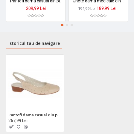
Pantofi dama casual din piele naturala, cu platforme - P103CRN2
Ghete dama medicale din piele naturala, ultra confort , MED LINE , BRD477N Negru
209,99 Lei
189,99 Lei
194,99 Lei
Istoricul tau de navigare
Pantofi dama casual din piele naturala Bej Box - NA252BP
267,99 Lei