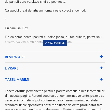
de pantofi care va place si vi se potriveste.
Calapodul creat de artizanii romani este corect și comod.
c
Culoare Bej Box
Fie ca optati pentru pantofi cu talpa joasa, cu toc subtire, patrat sau
stiletto, va veti simti confortabil de fiecare data.
Materialele folosite sunt selectionate pentru a fi prietenoase cu pielea
si picioarele tale dar si cu mediul inconjurator. Pantofii abordeaza stilul
REVIEW-URI
casual dar si cel elegant deopotriva. Fie ca alegeți culori indraznete
sau discrete, printurile deosebite sau aplicatiile fine, fiecare pereche
LIVRARE
de pantofi are grija sa completeze tinuta și să îi ofere un plus de
personalitate.
TABEL MARIMI
Purtând o pereche de pantofi premium veți fi mereu mai frumoasă și
mai încrezătoare. Ne asumam misiunea de îmbina calitatea,
Facem eforturi permanente pentru a pastra corectitudinea informatiilor
din acesta pagina. Rareori acestea pot contine inadvertente: pozele au
frumusețea, comoditatea și accesibilitatea in fiecare pereche de
caracter informativ si pot contine accesorii neincluse in pachetele
pantofi creata pentru a va oferi o experiență de nota 10!
standard, unele specificatii pot fi modificate de catre producator fara
preaviz sau pot contine erori de operare. Toate promotiile prezente in
Livrarea se face in 4 – 7 zile lucratoare,